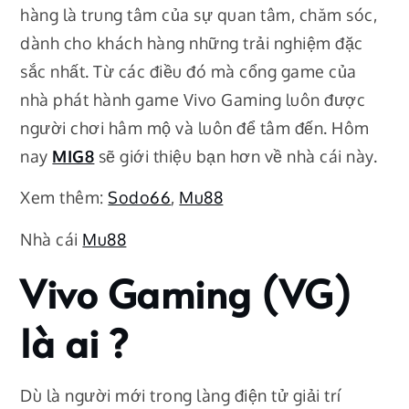
hàng là trung tâm của sự quan tâm, chăm sóc,
dành cho khách hàng những trải nghiệm đặc
sắc nhất. Từ các điều đó mà cổng game của
nhà phát hành game Vivo Gaming luôn được
người chơi hâm mộ và luôn để tâm đến. Hôm
nay
MIG8
sẽ giới thiệu bạn hơn về nhà cái này.
Xem thêm:
Sodo66
,
Mu88
Nhà cái
Mu88
Vivo Gaming (VG)
là ai ?
Dù là người mới trong làng điện tử giải trí