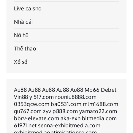
Live caisno
Nhà cái
Nổ hũ
Thể thao
Xổ số
Au88
Au88
Au88
Au88
Au88
Mb66
Debet
Vin88
yj517.com
rouniu8888.com
0353qcw.com
ba0531.com
mlm1688.com
gu767.com
zyvip888.com
yamato22.com
bbrv-elevate.com
aka-exhibitmedia.com
61971.net
senna-exhibitmedia.com
exhibitmediaoptimisationsg.com