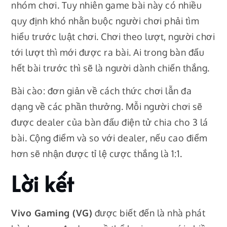
nhóm chơi. Tuy nhiên game bài này có nhiều
quy định khó nhằn buộc người chơi phải tìm
hiểu trước luật chơi. Chơi theo lượt, người chơi
tới lượt thì mới được ra bài. Ai trong bàn đấu
hết bài trước thì sẽ là người dành chiến thắng.
Bài cào: đơn giản về cách thức chơi lẫn đa
dạng về các phần thưởng. Mỗi người chơi sẽ
được dealer của bàn đấu điện tử chia cho 3 lá
bài. Cộng điểm và so với dealer, nếu cao điểm
hơn sẽ nhận được tỉ lệ cược thắng là 1:1.
Lời kết
Vivo Gaming (VG)
được biết đến là nhà phát