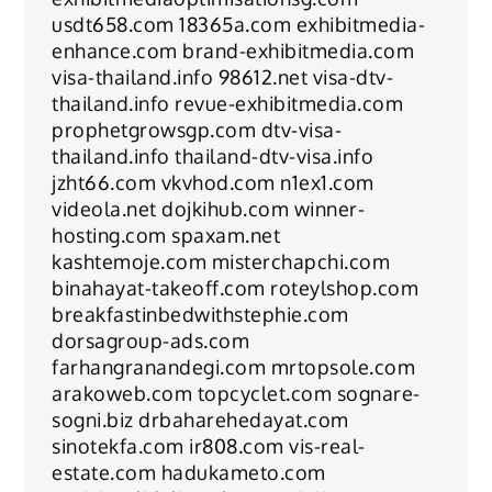
usdt658.com
18365a.com
exhibitmedia-
enhance.com
brand-exhibitmedia.com
visa-thailand.info
98612.net
visa-dtv-
thailand.info
revue-exhibitmedia.com
prophetgrowsgp.com
dtv-visa-
thailand.info
thailand-dtv-visa.info
jzht66.com
vkvhod.com
n1ex1.com
videola.net
dojkihub.com
winner-
hosting.com
spaxam.net
kashtemoje.com
misterchapchi.com
binahayat-takeoff.com
roteylshop.com
breakfastinbedwithstephie.com
dorsagroup-ads.com
farhangranandegi.com
mrtopsole.com
arakoweb.com
topcyclet.com
sognare-
sogni.biz
drbaharehedayat.com
sinotekfa.com
ir808.com
vis-real-
estate.com
hadukameto.com