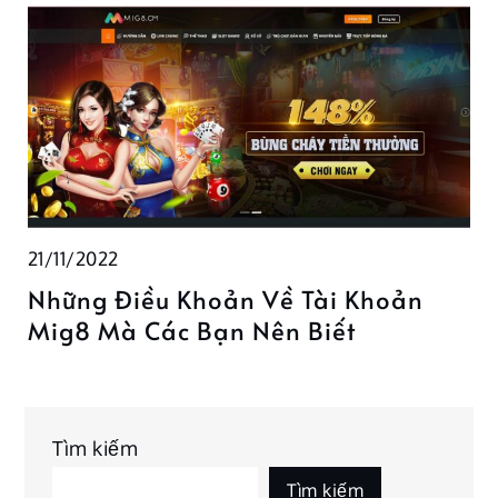
21/11/2022
Những Điều Khoản Về Tài Khoản
Mig8 Mà Các Bạn Nên Biết
Tìm kiếm
Tìm kiếm