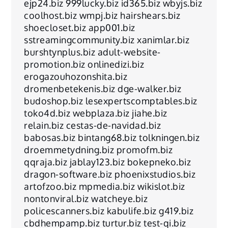
ejp24.biz
999lucky.biz
id365.biz
wbyjs.biz
coolhost.biz
wmpj.biz
hairshears.biz
shoecloset.biz
app001.biz
sstreamingcommunity.biz
xanimlar.biz
burshtynplus.biz
adult-website-
promotion.biz
onlinedizi.biz
erogazouhozonshita.biz
dromenbetekenis.biz
dge-walker.biz
budoshop.biz
lesexpertscomptables.biz
toko4d.biz
webplaza.biz
jiahe.biz
relain.biz
cestas-de-navidad.biz
babosas.biz
bintang68.biz
tolkningen.biz
droemmetydning.biz
promofm.biz
qqraja.biz
jablay123.biz
bokepneko.biz
dragon-software.biz
phoenixstudios.biz
artofzoo.biz
mpmedia.biz
wikislot.biz
nontonviral.biz
watcheye.biz
policescanners.biz
kabulife.biz
g419.biz
cbdhempamp.biz
turtur.biz
test-qi.biz