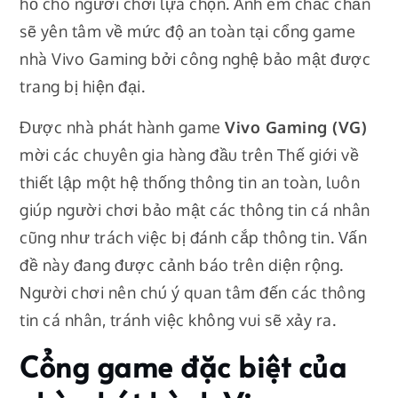
hồ cho người chơi lựa chọn. Anh em chắc chắn
sẽ yên tâm về mức độ an toàn tại cổng game
nhà Vivo Gaming bởi công nghệ bảo mật được
trang bị hiện đại.
Được nhà phát hành game
Vivo Gaming (VG)
mời các chuyên gia hàng đầu trên Thế giới về
thiết lập một hệ thống thông tin an toàn, luôn
giúp người chơi bảo mật các thông tin cá nhân
cũng như trách việc bị đánh cắp thông tin. Vấn
đề này đang được cảnh báo trên diện rộng.
Người chơi nên chú ý quan tâm đến các thông
tin cá nhân, tránh việc không vui sẽ xảy ra.
Cổng game đặc biệt của