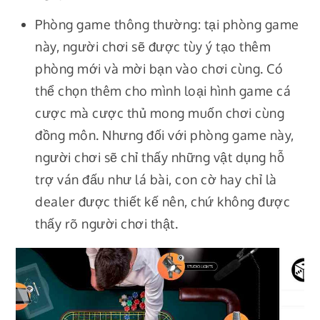
Phòng game thông thường: tại phòng game
này, người chơi sẽ được tùy ý tạo thêm
phòng mới và mời bạn vào chơi cùng. Có
thể chọn thêm cho mình loại hình game cá
cược mà cược thủ mong muốn chơi cùng
đồng môn. Nhưng đối với phòng game này,
người chơi sẽ chỉ thấy những vật dụng hỗ
trợ ván đấu như lá bài, con cờ hay chỉ là
dealer được thiết kế nên, chứ không được
thấy rõ người chơi thật.