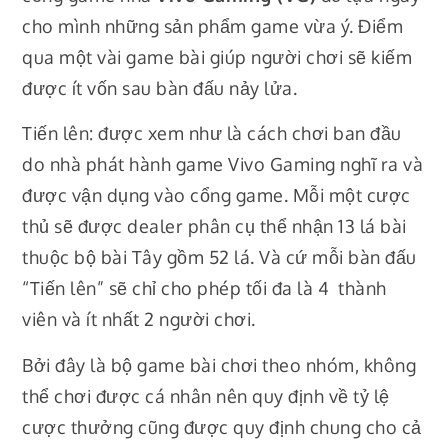
cho mình những sản phẩm game vừa ý. Điểm
qua một vài game bài giúp người chơi sẽ kiếm
được ít vốn sau bàn đấu nảy lửa.
Tiến lên: được xem như là cách chơi ban đầu
do nhà phát hành game Vivo Gaming nghĩ ra và
được vận dụng vào cổng game. Mỗi một cược
thủ sẽ được dealer phân cụ thể nhận 13 lá bài
thuộc bộ bài Tây gồm 52 lá. Và cứ mỗi bàn đấu
“Tiến lên” sẽ chỉ cho phép tối đa là 4 thành
viên và ít nhất 2 người chơi.
Bởi đây là bộ game bài chơi theo nhóm, không
thể chơi được cá nhân nên quy định về tỷ lệ
cược thưởng cũng được quy định chung cho cả