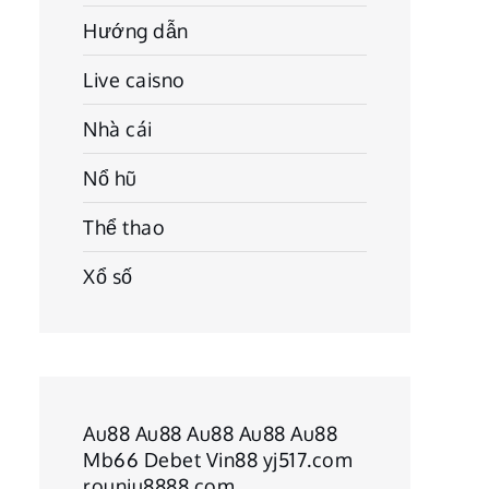
Hướng dẫn
Live caisno
Nhà cái
Nổ hũ
Thể thao
Xổ số
Au88
Au88
Au88
Au88
Au88
Mb66
Debet
Vin88
yj517.com
rouniu8888.com