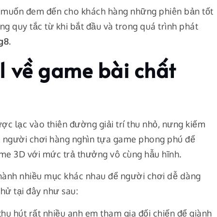
ng muốn đem đến cho khách hàng những phiên bản tốt
g quy tắc từ khi bắt đầu và trong quá trình phát
g8
.
 1 về game bài chất
ợc lạc vào thiên đường giải trí thu nhỏ, nưng kiếm
cho người chơi hàng nghìn tựa game phong phú để
ame 3D với mức trả thưởng vô cùng hẫu hĩnh.
 thành nhiều mục khác nhau để người chơi dễ dàng
hử tại đây như sau:
hu hút rất nhiều anh em tham gia đối chiến để giành