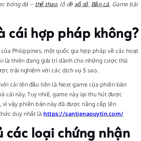
ược bóng đá –
thể thao
, lô đề
xổ số
,
Bắn cá
, Game bài
hà cái hợp pháp không?
a của Philippines, một quốc gia hợp pháp về các hoạt
oi là thiên đang giải trí dành cho những cược thủ
ợc trải nghiệm với các dịch vụ 5 sao.
ới cái tên đầu tiên là Next game của phiên bản
hà cái này. Tuy nhiê, game này lại thu hút được
 vì vậy phiên bản này đã được nâng cấp lên
thức duy nhất là
https://santienaouytin.com/
 các loại chứng nhận