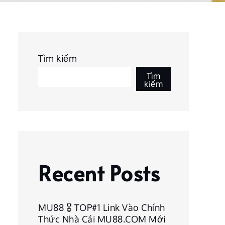
Tìm kiếm
Tìm
kiếm
Recent Posts
MU88 🎖️ TOP#1 Link Vào Chính
Thức Nhà Cái MU88.COM Mới