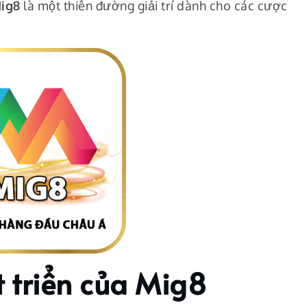
ig8
là một thiên đường giải trí dành cho các cược
 triển của Mig8