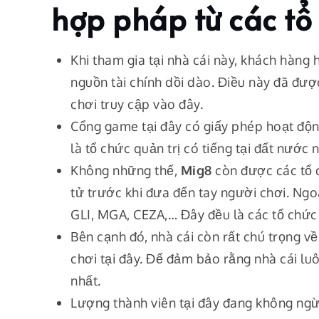
hợp pháp từ các tổ 
Khi tham gia tại nhà cái này, khách hàng
nguồn tài chính dồi dào. Điều này đã đượ
chơi truy cập vào đây.
Cổng game tại đây có giấy phép hoạt động
là tổ chức quản trị có tiếng tại đất nước n
Không những thế,
Mig8
còn được các tổ 
tử trước khi đưa đến tay người chơi. Ngo
GLI, MGA, CEZA,… Đây đều là các tổ chức c
Bên cạnh đó, nhà cái còn rất chú trọng v
chơi tại đây. Để đảm bảo rằng nhà cái 
nhất.
Lượng thành viên tại đây đang không ngừng