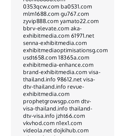
0353qcw.com
ba0531.com
mlm1688.com
gu767.com
zyvip888.com
yamato22.com
bbrv-elevate.com
aka-
exhibitmedia.com
61971.net
senna-exhibitmedia.com
exhibitmediaoptimisationsg.com
usdt658.com
18365a.com
exhibitmedia-enhance.com
brand-exhibitmedia.com
visa-
thailand.info
98612.net
visa-
dtv-thailand.info
revue-
exhibitmedia.com
prophetgrowsgp.com
dtv-
visa-thailand.info
thailand-
dtv-visa.info
jzht66.com
vkvhod.com
n1ex1.com
videola.net
dojkihub.com