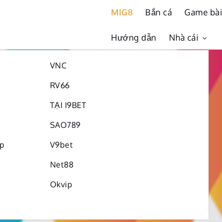
MIG8
Bắn cá
Game bài
Hướng dẫn
Nhà cái
VNC
RV66
TẠI I9BET
SAO789
p
V9bet
Net88
Okvip