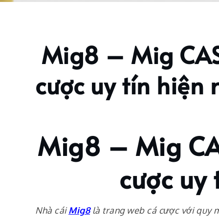
Mig8 – Mig CAS
cược uy tín hiện 
Mig8 – Mig CA
cược uy 
Nhà cái
Mig8
là t
rang web cá cược với quy m