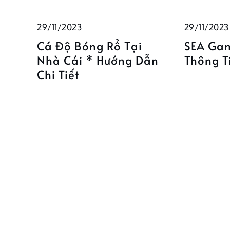
29/11/2023
29/11/2023
Cá Độ Bóng Rổ Tại
SEA Gam
Nhà Cái * Hướng Dẫn
Thông T
Chi Tiết