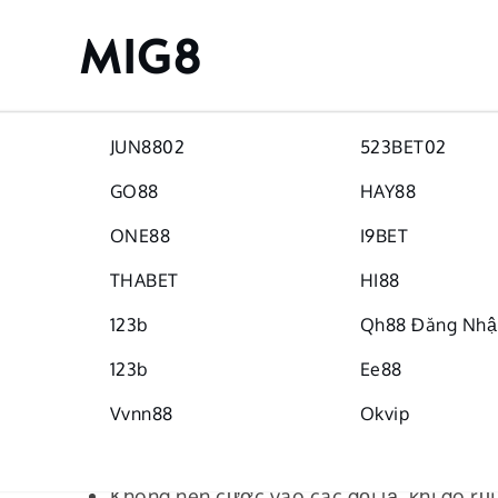
Skip
MIG8
to
content
JUN8802
523BET02
Home
THỂ THAO
GO88
HAY88
Thể
Cá Cược Quần V
ONE88
I9BET
thao
Cá
THABET
HI88
Cược
Tiết
123b
Qh88 Đăng Nhậ
Quần
Vợt *
123b
Ee88
Hướng
29/11/2023
quantri29
Dẫn
Vvnn88
Okvip
Chi
Tiết
Nên cược vào những đội quen thuộc, vì kh
Không nên cược vào các đội lạ, khi đó rủi