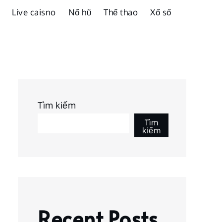
Live caisno
Nổ hũ
Thể thao
Xổ số
Tìm kiếm
Tìm
kiếm
Recent Posts