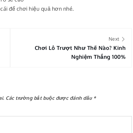
cái để chơi hiệu quả hơn nhé.
Next
Chơi Lô Trượt Như Thế Nào? Kinh
Nghiệm Thắng 100%
i.
Các trường bắt buộc được đánh dấu
*