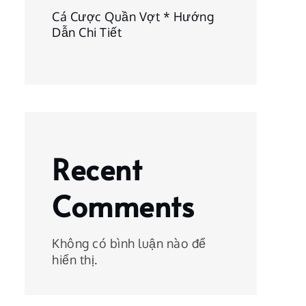
Cá Cược Quần Vợt * Hướng
Dẫn Chi Tiết
Recent
Comments
Không có bình luận nào để
hiển thị.