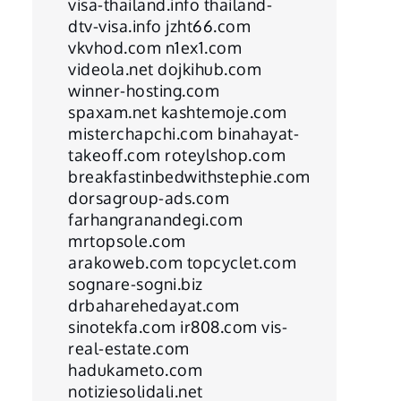
visa-thailand.info
thailand-
dtv-visa.info
jzht66.com
vkvhod.com
n1ex1.com
videola.net
dojkihub.com
winner-hosting.com
spaxam.net
kashtemoje.com
misterchapchi.com
binahayat-
takeoff.com
roteylshop.com
breakfastinbedwithstephie.com
dorsagroup-ads.com
farhangranandegi.com
mrtopsole.com
arakoweb.com
topcyclet.com
sognare-sogni.biz
drbaharehedayat.com
sinotekfa.com
ir808.com
vis-
real-estate.com
hadukameto.com
notiziesolidali.net