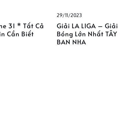
29/11/2023
e 31 * Tất Cả
Giải LA LIGA – Giải
in Cần Biết
Bóng Lớn Nhất TÂY
BAN NHA