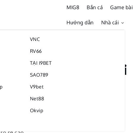
MIG8
Bắn cá
Game bài
Hướng dẫn
Nhà cái
VNC
RV66
ợt * Hướng Dẫn Chi
TẠI I9BET
SAO789
p
V9bet
Net88
Okvip
i đó bạn đã nắm được thông tin về hai đội đó.
 ro sẽ cao